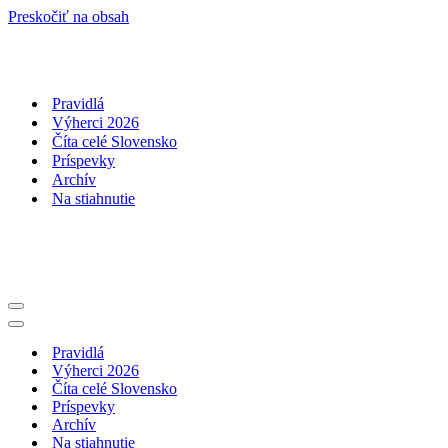
Preskočiť na obsah
Pravidlá
Výherci 2026
Číta celé Slovensko
Príspevky
Archív
Na stiahnutie
Menu
navigácie
Menu
navigácie
Pravidlá
Výherci 2026
Číta celé Slovensko
Príspevky
Archív
Na stiahnutie