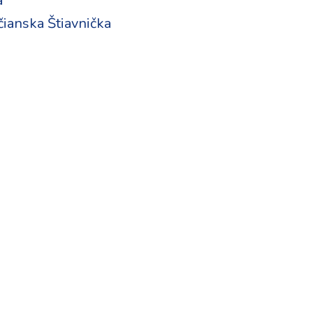
a
ianska Štiavnička