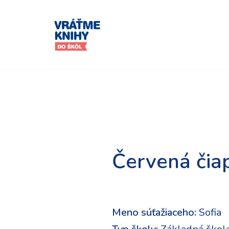
Preskočiť
na
obsah
Červená čia
Meno súťažiaceho:
Sofia