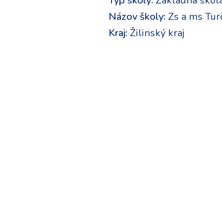
Typ školy:
Základná škol
Názov školy:
Zs a ms Turč
Kraj:
Žilinský kraj