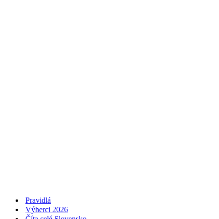
Pravidlá
Výherci 2026
Číta celé Slovensko