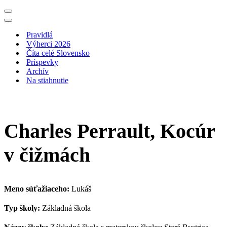
Menu
navigácie
Menu
navigácie
Pravidlá
Výherci 2026
Číta celé Slovensko
Príspevky
Archív
Na stiahnutie
Charles Perrault, Kocúr
v čižmách
Meno súťažiaceho:
Lukáš
Typ školy:
Základná škola