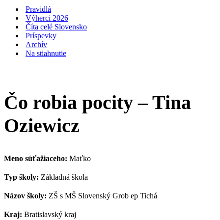
navigácie
Pravidlá
Výherci 2026
Číta celé Slovensko
Príspevky
Archív
Na stiahnutie
Čo robia pocity – Tina
Oziewicz
Meno súťažiaceho:
Maťko
Typ školy:
Základná škola
Názov školy:
ZŠ s MŠ Slovenský Grob ep Tichá
Kraj:
Bratislavský kraj