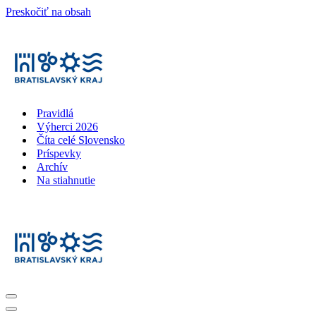
Preskočiť na obsah
Pravidlá
Výherci 2026
Číta celé Slovensko
Príspevky
Archív
Na stiahnutie
Menu
navigácie
Menu