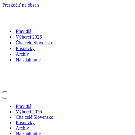
Preskočiť na obsah
Pravidlá
Výherci 2026
Číta celé Slovensko
Príspevky
Archív
Na stiahnutie
Menu
navigácie
Menu
navigácie
Pravidlá
Výherci 2026
Číta celé Slovensko
Príspevky
Archív
Na stiahnutie