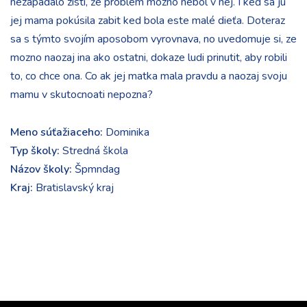
nezapadalo zistí, že problém mozno nebol v nej. I keď sa ju
jej mama pokúsila zabit ked bola este malé dieťa. Doteraz
sa s týmto svojím aposobom vyrovnava, no uvedomuje si, ze
mozno naozaj ina ako ostatni, dokaze ludi prinutit, aby robili
to, co chce ona. Co ak jej matka mala pravdu a naozaj svoju
mamu v skutocnoati nepozna?
Meno súťažiaceho:
Dominika
Typ školy:
Stredná škola
Názov školy:
Špmndag
Kraj:
Bratislavský kraj