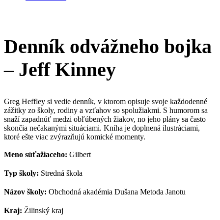
Denník odvážneho bojka
– Jeff Kinney
Greg Heffley si vedie denník, v ktorom opisuje svoje každodenné
zážitky zo školy, rodiny a vzťahov so spolužiakmi. S humorom sa
snaží zapadnúť medzi obľúbených žiakov, no jeho plány sa často
skončia nečakanými situáciami. Kniha je doplnená ilustráciami,
ktoré ešte viac zvýrazňujú komické momenty.
Meno súťažiaceho:
Gilbert
Typ školy:
Stredná škola
Názov školy:
Obchodná akadémia Dušana Metoda Janotu
Kraj:
Žilinský kraj