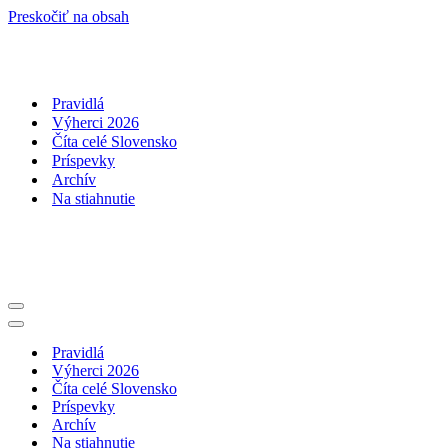
Preskočiť na obsah
Pravidlá
Výherci 2026
Číta celé Slovensko
Príspevky
Archív
Na stiahnutie
Menu
navigácie
Menu
navigácie
Pravidlá
Výherci 2026
Číta celé Slovensko
Príspevky
Archív
Na stiahnutie