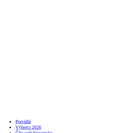
Pravidlá
Výherci 2026
Číta celé Slovensko