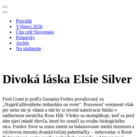
Menu
navigácie
Menu
navigácie
Pravidlá
Výherci 2026
Číta celé Slovensko
Príspevky
Archív
Na stiahnutie
Divoká láska Elsie Silver
Ford Grant je podľa časopisu Forbes považovaný za
„Najpríťažlivejšieho miliardára na svete“. Pozornosť verejnosti však
pre neho nie je vítaná a rád by si otvoril nahrávacie štúdio v
nádhernom mestečku Rose Hill. Všetko sa skomplikuje, keď sa pred
ním zjaví mladé dievča, ktoré ho označí za svojho biologického
otca. Fordov život sa zrazu zmení na balansovanie medzi biznisom a
výchovou mrzutej dvanásťročnej pubertiačky – nehovoriac o Rosie