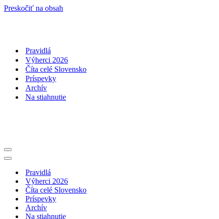
Preskočiť na obsah
Pravidlá
Výherci 2026
Číta celé Slovensko
Príspevky
Archív
Na stiahnutie
Menu
navigácie
Menu
navigácie
Pravidlá
Výherci 2026
Číta celé Slovensko
Príspevky
Archív
Na stiahnutie