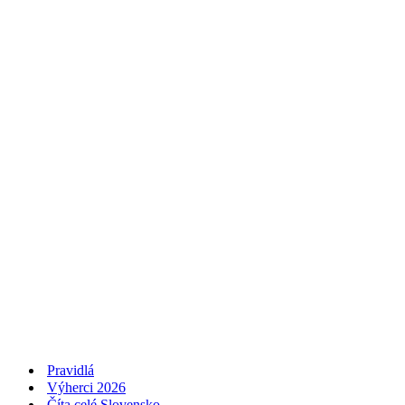
Pravidlá
Výherci 2026
Číta celé Slovensko