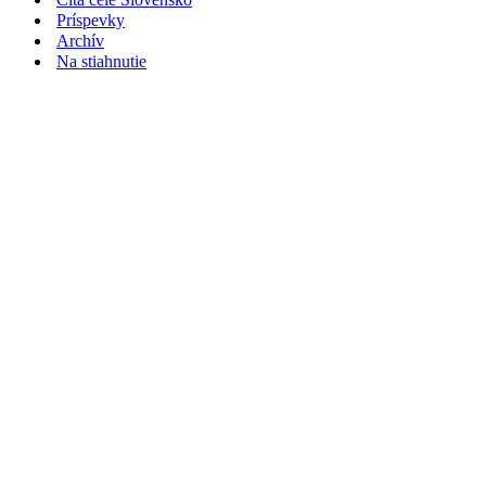
Príspevky
Archív
Na stiahnutie