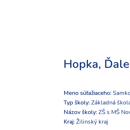
Preskočiť
na
obsah
Hopka, Ďale
Meno súťažiaceho:
Samk
Typ školy:
Základná škol
Názov školy:
ZŠ s MŠ No
Kraj:
Žilinský kraj