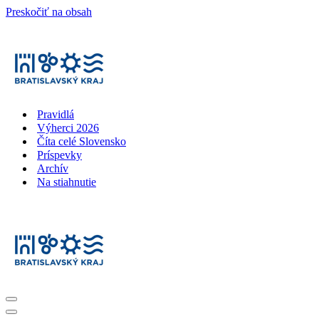
Preskočiť na obsah
Pravidlá
Výherci 2026
Číta celé Slovensko
Príspevky
Archív
Na stiahnutie
Menu
navigácie
Menu