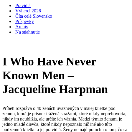
navigácie
Pravidlá
Výherci 2026
Číta celé Slovensko
Príspevky
Archív
Na stiahnutie
I Who Have Never
Known Men –
Jacqueline Harpman
Príbeh rozpráva o 40 ženách uväznených v malej klietke pod
zemou, ktorá je prísne strážená strážami, ktoré nikdy neprehovoria,
nikdy im neublížia, ale určíte ich väznia. Medzi týmito ženami je
jedno mladé dievča, ktoré nikdy nepoznalo nič iné ako túto
podzemnú klietku a jej pravidlá. Ženy nemajú potuchu o tom, čo sa