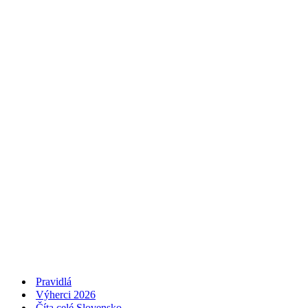
Pravidlá
Výherci 2026
Číta celé Slovensko