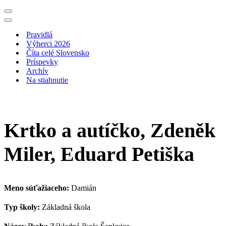
Menu
navigácie
Menu
navigácie
Pravidlá
Výherci 2026
Číta celé Slovensko
Príspevky
Archív
Na stiahnutie
Krtko a autíčko, Zdeněk
Miler, Eduard Petiška
Meno súťažiaceho:
Damián
Typ školy:
Základná škola