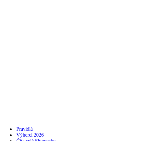
Pravidlá
Výherci 2026
Číta celé Slovensko