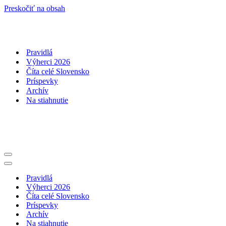
Preskočiť na obsah
Pravidlá
Výherci 2026
Číta celé Slovensko
Príspevky
Archív
Na stiahnutie
Menu
navigácie
Menu
navigácie
Pravidlá
Výherci 2026
Číta celé Slovensko
Príspevky
Archív
Na stiahnutie