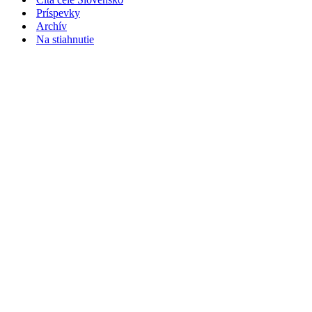
Príspevky
Archív
Na stiahnutie