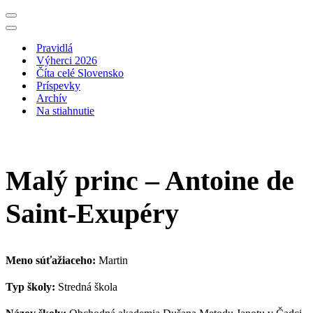
Menu
navigácie
Menu
navigácie
Pravidlá
Výherci 2026
Číta celé Slovensko
Príspevky
Archív
Na stiahnutie
Malý princ – Antoine de
Saint-Exupéry
Meno súťažiaceho:
Martin
Typ školy:
Stredná škola