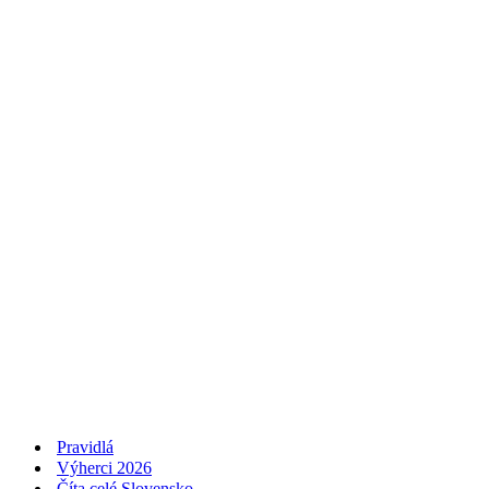
Pravidlá
Výherci 2026
Číta celé Slovensko