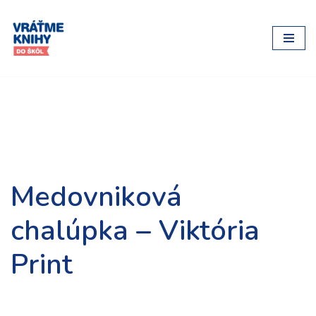
Preskočiť
na
obsah
Medovniková
chalúpka – Viktória
Print