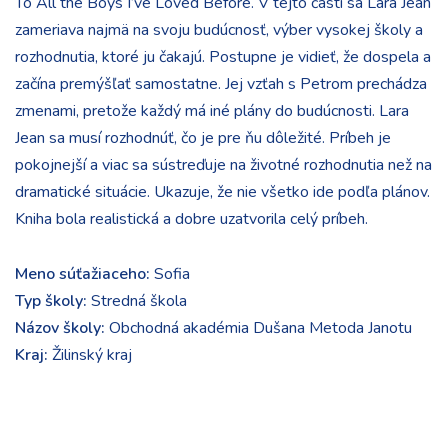
To All the Boys I’ve Loved Before. V tejto časti sa Lara Jean
zameriava najmä na svoju budúcnosť, výber vysokej školy a
rozhodnutia, ktoré ju čakajú. Postupne je vidieť, že dospela a
začína premýšľať samostatne. Jej vzťah s Petrom prechádza
zmenami, pretože každý má iné plány do budúcnosti. Lara
Jean sa musí rozhodnúť, čo je pre ňu dôležité. Príbeh je
pokojnejší a viac sa sústreďuje na životné rozhodnutia než na
dramatické situácie. Ukazuje, že nie všetko ide podľa plánov.
Kniha bola realistická a dobre uzatvorila celý príbeh.
Meno súťažiaceho:
Sofia
Typ školy:
Stredná škola
Názov školy:
Obchodná akadémia Dušana Metoda Janotu
Kraj:
Žilinský kraj