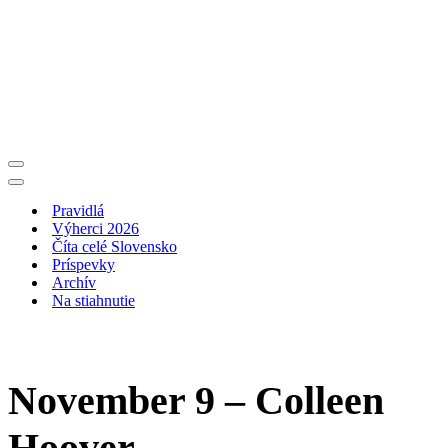
Menu
navigácie
Menu
navigácie
Pravidlá
Výherci 2026
Číta celé Slovensko
Príspevky
Archív
Na stiahnutie
November 9 – Colleen
Hoover