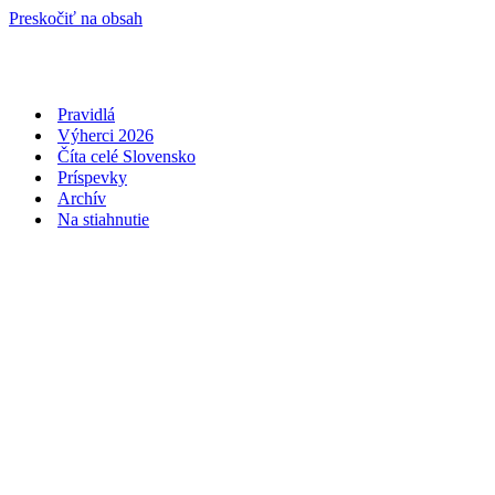
Preskočiť na obsah
Pravidlá
Výherci 2026
Číta celé Slovensko
Príspevky
Archív
Na stiahnutie