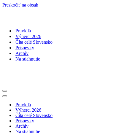
Preskočiť na obsah
Pravidlá
Výherci 2026
Číta celé Slovensko
Príspevky
Archív
Na stiahnutie
Menu
navigácie
Menu
navigácie
Pravidlá
Výherci 2026
Číta celé Slovensko
Príspevky
Archív
Na stiahnutie