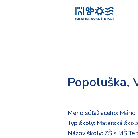
Preskočiť
na
obsah
Popoluška, 
Meno súťažiaceho:
Mário
Typ školy:
Materská škol
Názov školy:
ZŠ s MŠ Tep