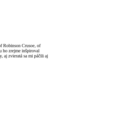
f Robinson Crusoe, of
u ho zrejme inšpiroval
aj zvieratá sa mi páčili aj