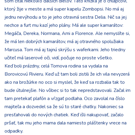
som čítal niekoľko ďalších dieľov. Táto knižka je o chlapcovi,
ktorý žije v meste a má super kapelu Zombopsi. No má aj
jednu nevýhodu a to je jeho otravná sestra Delia. Nič sa jej
nechce a furt mu kazí jeho plány. Má ale super kamarátov:
Megáča, Dereka, Normana, Ami a Florence. Ale nemyslíte si,
že má len dobrých kamarátov, má aj otravného spolužiaka
Marcusa. Tom má aj tajnú skrýšu s waferkami. Jeho triedny
učiteľ má laserové oči, vidí, počuje no proste všetko.
Keď boli prázdny, celá Tomova rodina sa vydala na
Borovicovú Rivieru. Keď už tam boli zistili že ich vila nevyzerá
ako na brožúrke no oco si myslel, že keď sa rozbalia tak to
bude útulnejšie. No vôbec si to tak nepredstavovali. Začal im
tam pretekať plafón a vŕzgať podlaha. Oco zavolal na číslo
majiteľa a dozvedel sa že sú to staré chatky. Nakoniec sa
presťahovali do nových chatiek. Keď išli nakupovať, začalo
pršať, tak mu jeho mama dala namiesto pláštenky vrece na
odpadky.