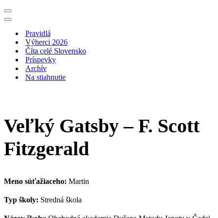
Menu
navigácie
Menu
navigácie
Pravidlá
Výherci 2026
Číta celé Slovensko
Príspevky
Archív
Na stiahnutie
Veľký Gatsby – F. Scott
Fitzgerald
Meno súťažiaceho:
Martin
Typ školy:
Stredná škola