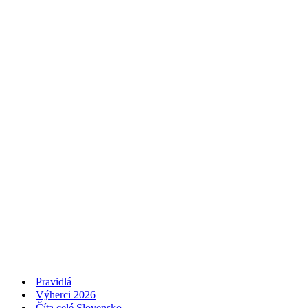
Pravidlá
Výherci 2026
Číta celé Slovensko