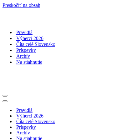
Preskočiť na obsah
Pravidlá
Výherci 2026
Číta celé Slovensko
Príspevky
Archív
Na stiahnutie
Menu
navigácie
Menu
navigácie
Pravidlá
Výherci 2026
Číta celé Slovensko
Príspevky
Archív
Na stiahnutie