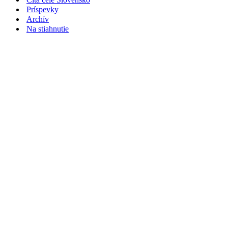
Príspevky
Archív
Na stiahnutie