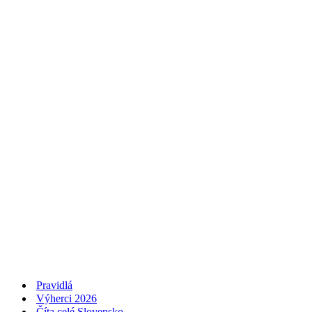
Pravidlá
Výherci 2026
Číta celé Slovensko