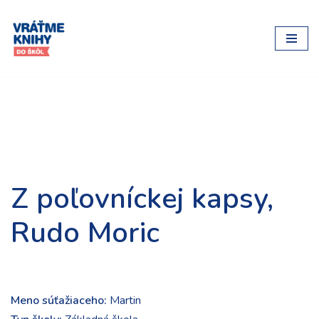
Preskočiť
na
obsah
Z poľovníckej kapsy,
Rudo Moric
Meno súťažiaceho:
Martin