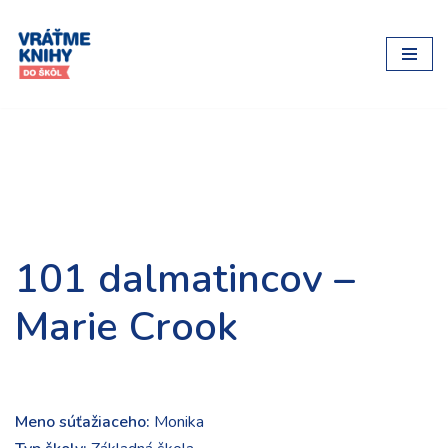
Preskočiť
na
obsah
101 dalmatincov –
Marie Crook
Meno súťažiaceho:
Monika