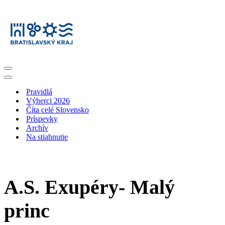
Menu
navigácie
Menu
navigácie
Pravidlá
Výherci 2026
Číta celé Slovensko
Príspevky
Archív
Na stiahnutie
A.S. Exupéry- Malý
princ