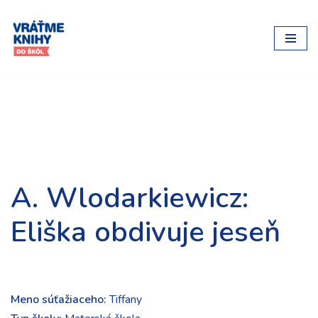
Preskočiť
na
obsah
A. Wlodarkiewicz:
Eliška obdivuje jeseň
Meno súťažiaceho:
Tiffany