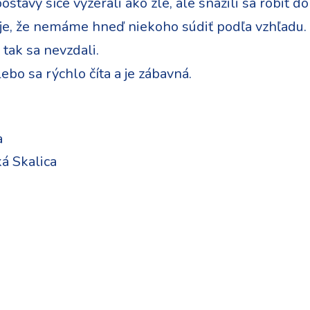
ostavy síce vyzerali ako zlé, ale snažili sa robiť do
je, že nemáme hneď niekoho súdiť podľa vzhľadu. Ti
 tak sa nevzdali.
ebo sa rýchlo číta a je zábavná.
a
á Skalica