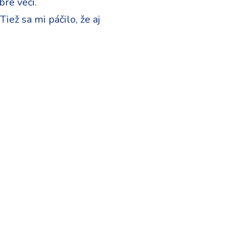
bré veci.
ež sa mi páčilo, že aj