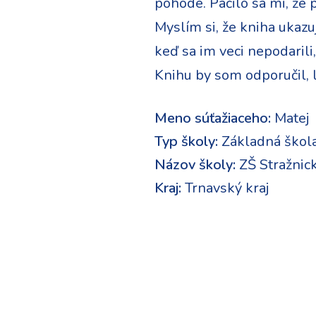
pohode. Páčilo sa mi, že p
Myslím si, že kniha ukazu
keď sa im veci nepodarili,
Knihu by som odporučil, l
Meno súťažiaceho:
Matej
Typ školy:
Základná škol
Názov školy:
ZŠ Stražnick
Kraj:
Trnavský kraj