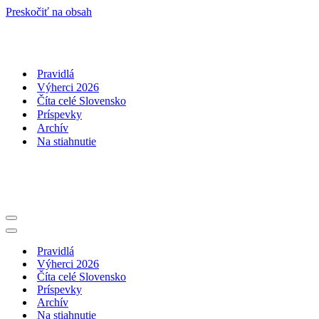
Preskočiť na obsah
Pravidlá
Výherci 2026
Číta celé Slovensko
Príspevky
Archív
Na stiahnutie
Menu
navigácie
Menu
navigácie
Pravidlá
Výherci 2026
Číta celé Slovensko
Príspevky
Archív
Na stiahnutie