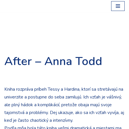
Preskočiť
na
obsah
After – Anna Todd
Kniha rozpráva príbeh Tessy a Hardina, ktorí sa stretávajú na
univerzite a postupne do seba zamilujú. Ich vzťah je vášnivý,
ale plný hádok a komplikácií, pretože obaja majú svoje
tajomstvá a problémy. Dej ukazuje, ako sa ich vzťah vyvíja, aj
keď je často chaotický a intenzívny.
Podľa mňa bola táto kniha veľmi dramatická a miestami ma