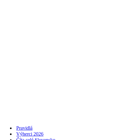
Pravidlá
Výherci 2026
Číta celé Slovensko