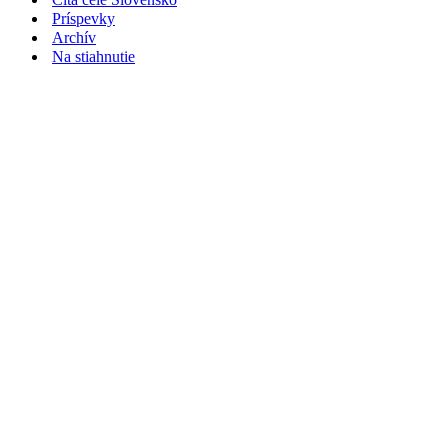
Príspevky
Archív
Na stiahnutie