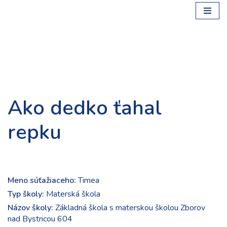
Preskočiť
na
obsah
Ako dedko ťahal
repku
Meno súťažiaceho:
Timea
Typ školy:
Materská škola
Názov školy:
Základná škola s materskou školou Zborov
nad Bystricou 604