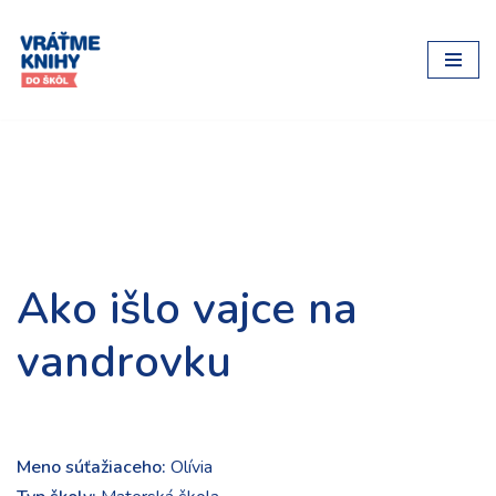
Preskočiť
na
obsah
Ako išlo vajce na
vandrovku
Meno súťažiaceho:
Olívia