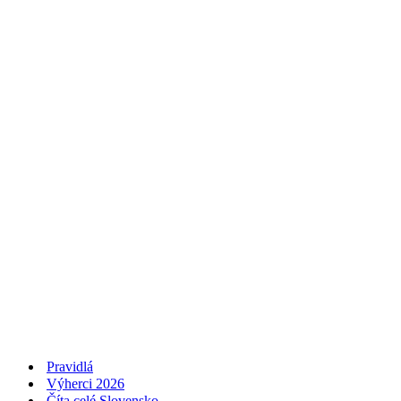
Pravidlá
Výherci 2026
Číta celé Slovensko