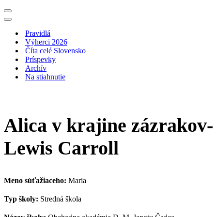
Menu
navigácie
Menu
navigácie
Pravidlá
Výherci 2026
Číta celé Slovensko
Príspevky
Archív
Na stiahnutie
Alica v krajine zázrakov-
Lewis Carroll
Meno súťažiaceho:
Maria
Typ školy:
Stredná škola