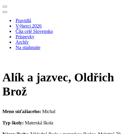
Menu
navigácie
Menu
navigácie
Pravidlá
Výherci 2026
Číta celé Slovensko
Príspevky
Archív
Na stiahnutie
Alík a jazvec, Oldřich
Brož
Meno súťažiaceho:
Michal
Typ školy:
Materská škola