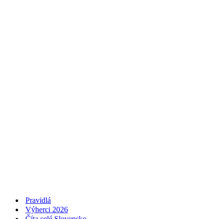
Pravidlá
Výherci 2026
Číta celé Slovensko