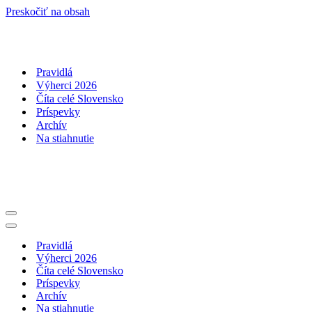
Preskočiť na obsah
Pravidlá
Výherci 2026
Číta celé Slovensko
Príspevky
Archív
Na stiahnutie
Menu
navigácie
Menu
navigácie
Pravidlá
Výherci 2026
Číta celé Slovensko
Príspevky
Archív
Na stiahnutie