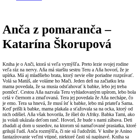
Anča z pomaranča –
Katarína Škorupová
Kniha je o Anči, ktorá si veľa vymýšľa. Preto lezie svojej rodine
veľa ráz na nervy. Aňa má staršiu sestru Teru a Aňa hovorí, že je
upírka. Má aj mladšieho brata, ktorý nevie ešte poriadne rozprávať.
Volá sa Matúš, ale voláme ho Mači. Jeden deň na začiatku leta
mama povedala, že sa musia odsťahovať k babke, lebo jej treba
pomôcť. Cestou Aňa nazvala Teru vyhladovaným upírom, lebo bola
celá v čiernom a zmaľovaná. Tera jej povedala že Aňa nechápe, čo
je emo. Tera sa hnevá, že musí ísť k babke, lebo má priateľa Sama.
Keď prišli k babke, mama plakala a sťažovala sa na ocka, ktorý od
nich odišiel. Aňa však hovorila, že išiel do Afriky. Babka Tami, ako
ju volali ukázala deťom ranč. Hovorí, že bude s nami zábava. Deti
zbadali aj dom u susedov, na ktorom sú namaľované prasiatka, ktoré
grilujú ľudí. Anča rozmýšľa, či nie sú ľudožrúti. V knihe je Anino
fantazírovanie veľmi vtipné, niektoré časti sú napínavé. Kniha sa