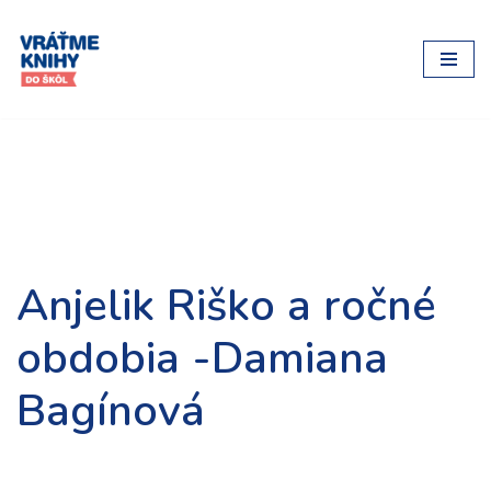
Preskočiť
na
obsah
Anjelik Riško a ročné
obdobia -Damiana
Bagínová