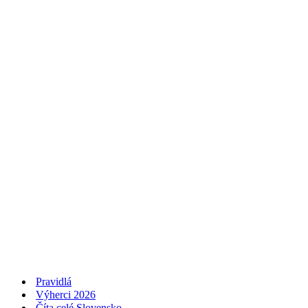
Pravidlá
Výherci 2026
Číta celé Slovensko