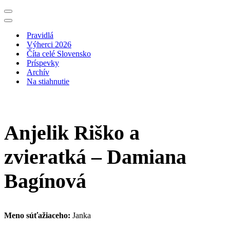
Menu
navigácie
Menu
navigácie
Pravidlá
Výherci 2026
Číta celé Slovensko
Príspevky
Archív
Na stiahnutie
Anjelik Riško a
zvieratká – Damiana
Bagínová
Meno súťažiaceho:
Janka