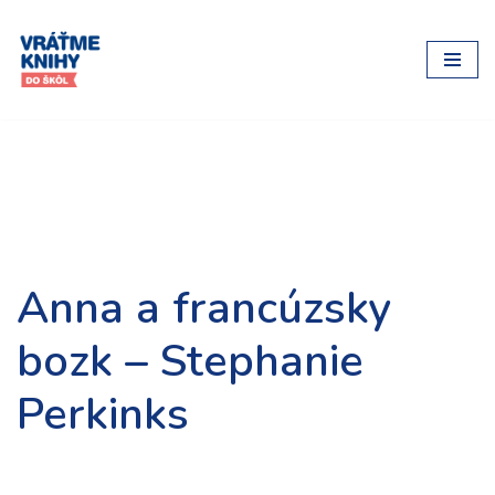
Preskočiť
na
obsah
Anna a francúzsky
bozk – Stephanie
Perkinks