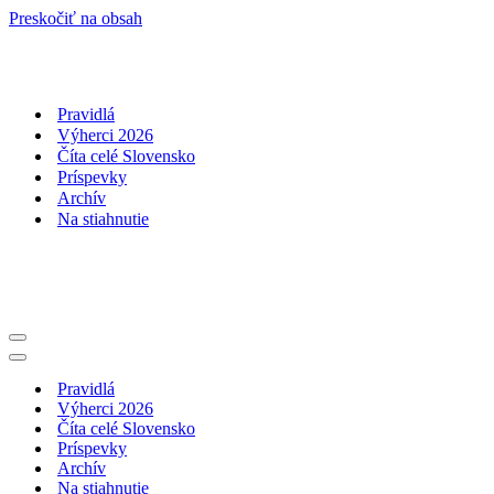
Preskočiť na obsah
Pravidlá
Výherci 2026
Číta celé Slovensko
Príspevky
Archív
Na stiahnutie
Menu
navigácie
Menu
navigácie
Pravidlá
Výherci 2026
Číta celé Slovensko
Príspevky
Archív
Na stiahnutie