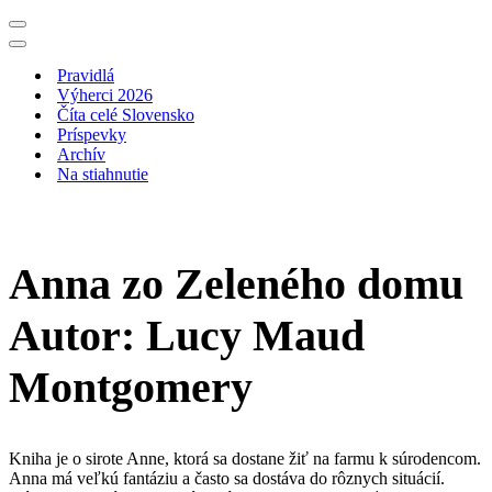
Menu
navigácie
Menu
navigácie
Pravidlá
Výherci 2026
Číta celé Slovensko
Príspevky
Archív
Na stiahnutie
Anna zo Zeleného domu
Autor: Lucy Maud
Montgomery
Kniha je o sirote Anne, ktorá sa dostane žiť na farmu k súrodencom.
Anna má veľkú fantáziu a často sa dostáva do rôznych situácií.