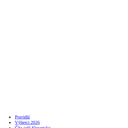
Pravidlá
Výherci 2026
Číta celé Slovensko