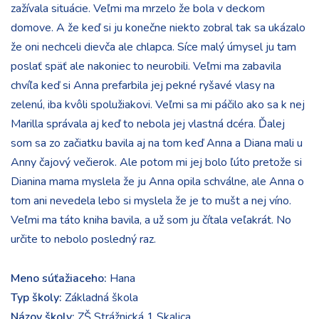
zažívala situácie. Veľmi ma mrzelo že bola v deckom
domove. A že keď si ju konečne niekto zobral tak sa ukázalo
že oni nechceli dievča ale chlapca. Síce malý úmysel ju tam
poslať späť ale nakoniec to neurobili. Veľmi ma zabavila
chvíľa keď si Anna prefarbila jej pekné ryšavé vlasy na
zelenú, iba kvôli spolužiakovi. Veľmi sa mi páčilo ako sa k nej
Marilla správala aj keď to nebola jej vlastná dcéra. Ďalej
som sa zo začiatku bavila aj na tom keď Anna a Diana mali u
Anny čajový večierok. Ale potom mi jej bolo ľúto pretože si
Dianina mama myslela že ju Anna opila schválne, ale Anna o
tom ani nevedela lebo si myslela že je to mušt a nej víno.
Veľmi ma táto kniha bavila, a už som ju čítala veľakrát. No
určite to nebolo posledný raz.
Meno súťažiaceho:
Hana
Typ školy:
Základná škola
Názov školy:
ZŠ Strážnická 1 Skalica