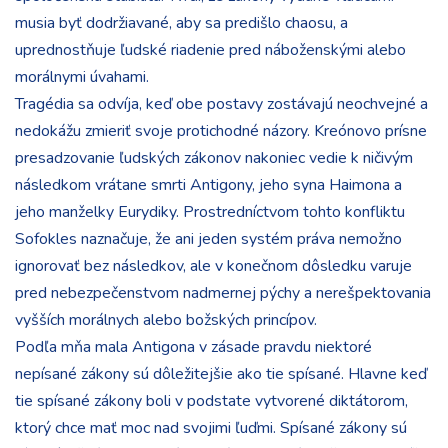
musia byť dodržiavané, aby sa predišlo chaosu, a
uprednostňuje ľudské riadenie pred náboženskými alebo
morálnymi úvahami.
Tragédia sa odvíja, keď obe postavy zostávajú neochvejné a
nedokážu zmieriť svoje protichodné názory. Kreónovo prísne
presadzovanie ľudských zákonov nakoniec vedie k ničivým
následkom vrátane smrti Antigony, jeho syna Haimona a
jeho manželky Eurydiky. Prostredníctvom tohto konfliktu
Sofokles naznačuje, že ani jeden systém práva nemožno
ignorovať bez následkov, ale v konečnom dôsledku varuje
pred nebezpečenstvom nadmernej pýchy a nerešpektovania
vyšších morálnych alebo božských princípov.
Podľa mňa mala Antigona v zásade pravdu niektoré
nepísané zákony sú dôležitejšie ako tie spísané. Hlavne keď
tie spísané zákony boli v podstate vytvorené diktátorom,
ktorý chce mať moc nad svojimi ľuďmi. Spísané zákony sú