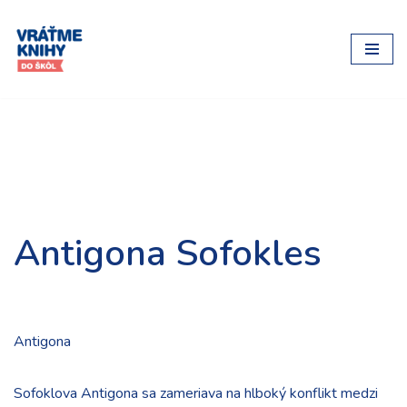
Preskočiť
na
obsah
Antigona Sofokles
Antigona
Sofoklova Antigona sa zameriava na hlboký konflikt medzi