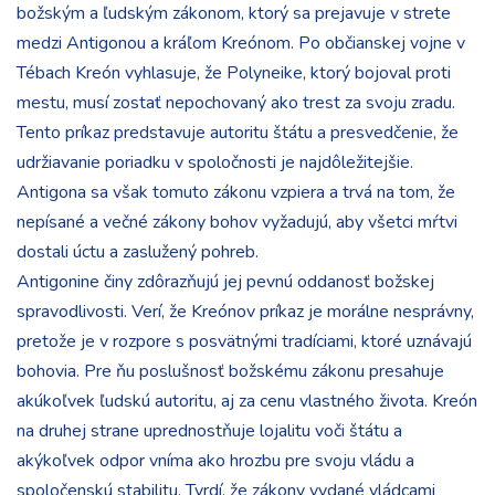
božským a ľudským zákonom, ktorý sa prejavuje v strete
medzi Antigonou a kráľom Kreónom. Po občianskej vojne v
Tébach Kreón vyhlasuje, že Polyneike, ktorý bojoval proti
mestu, musí zostať nepochovaný ako trest za svoju zradu.
Tento príkaz predstavuje autoritu štátu a presvedčenie, že
udržiavanie poriadku v spoločnosti je najdôležitejšie.
Antigona sa však tomuto zákonu vzpiera a trvá na tom, že
nepísané a večné zákony bohov vyžadujú, aby všetci mŕtvi
dostali úctu a zaslužený pohreb.
Antigonine činy zdôrazňujú jej pevnú oddanosť božskej
spravodlivosti. Verí, že Kreónov príkaz je morálne nesprávny,
pretože je v rozpore s posvätnými tradíciami, ktoré uznávajú
bohovia. Pre ňu poslušnosť božskému zákonu presahuje
akúkoľvek ľudskú autoritu, aj za cenu vlastného života. Kreón
na druhej strane uprednostňuje lojalitu voči štátu a
akýkoľvek odpor vníma ako hrozbu pre svoju vládu a
spoločenskú stabilitu. Tvrdí, že zákony vydané vládcami