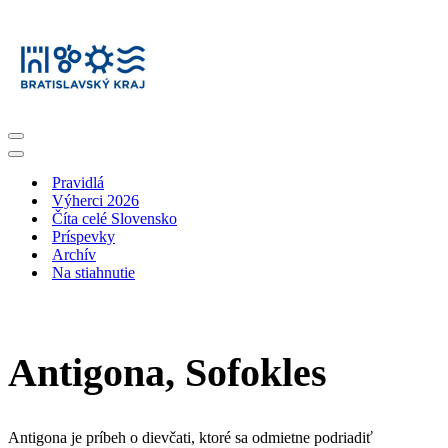
Menu
navigácie
Menu
navigácie
Pravidlá
Výherci 2026
Číta celé Slovensko
Príspevky
Archív
Na stiahnutie
Antigona, Sofokles
Antigona je príbeh o dievčati, ktoré sa odmietne podriadiť