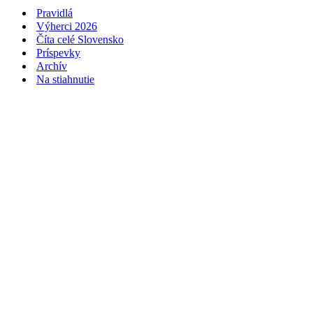
Pravidlá
Výherci 2026
Číta celé Slovensko
Príspevky
Archív
Na stiahnutie