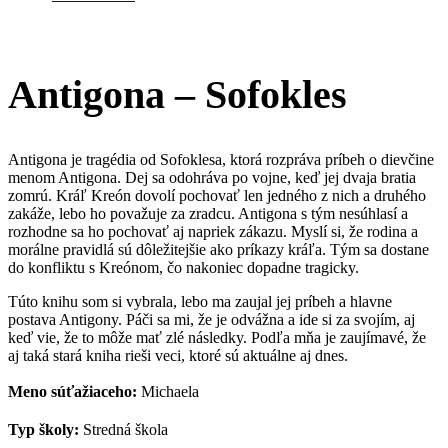
Antigona – Sofokles
Antigona je tragédia od Sofoklesa, ktorá rozpráva príbeh o dievčine
menom Antigona. Dej sa odohráva po vojne, keď jej dvaja bratia
zomrú. Kráľ Kreón dovolí pochovať len jedného z nich a druhého
zakáže, lebo ho považuje za zradcu. Antigona s tým nesúhlasí a
rozhodne sa ho pochovať aj napriek zákazu. Myslí si, že rodina a
morálne pravidlá sú dôležitejšie ako príkazy kráľa. Tým sa dostane
do konfliktu s Kreónom, čo nakoniec dopadne tragicky.
Túto knihu som si vybrala, lebo ma zaujal jej príbeh a hlavne
postava Antigony. Páči sa mi, že je odvážna a ide si za svojím, aj
keď vie, že to môže mať zlé následky. Podľa mňa je zaujímavé, že
aj taká stará kniha rieši veci, ktoré sú aktuálne aj dnes.
Meno súťažiaceho:
Michaela
Typ školy:
Stredná škola