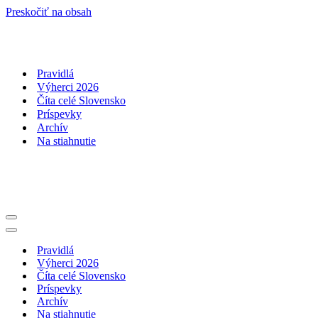
Preskočiť na obsah
Pravidlá
Výherci 2026
Číta celé Slovensko
Príspevky
Archív
Na stiahnutie
Menu
navigácie
Menu
navigácie
Pravidlá
Výherci 2026
Číta celé Slovensko
Príspevky
Archív
Na stiahnutie