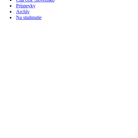
Príspevky
Archív
Na stiahnutie