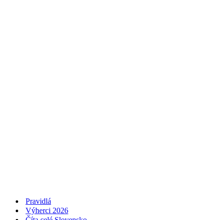
Pravidlá
Výherci 2026
Číta celé Slovensko